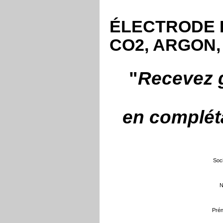
ÉLECTRODE F
CO2, ARGON,
"
Recevez g
en compléta
Soci
N
Prén