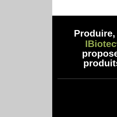
Produire, 
IBiotec
propos
produit