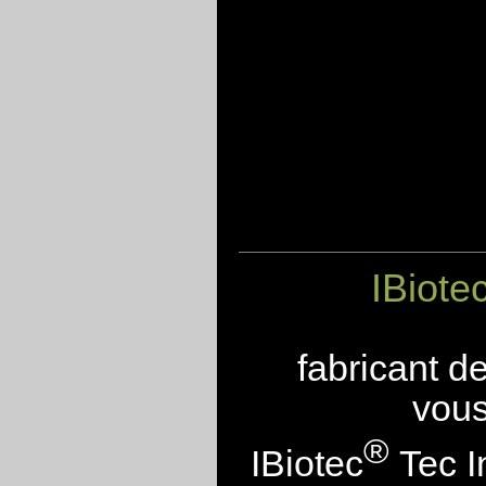
IBiote
fabricant d
vous
®
IBiotec
Tec I