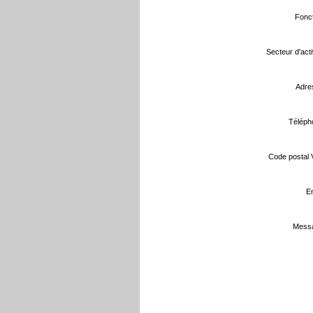
Fonct
Secteur d'activ
Adre
Téléph
Code postal Vi
Em
Messa